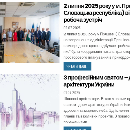
2 липня 2025 року у м. Пр
Словацька республіка) в
робоча зустріч
05.07.2025
2 липня 2025 року у Пряшеві ( Словац
на запрошення адміністрації Пряшівс
самоврядного краю, відбулася робоча
якої була координація питань транск
просторового планування в прикордо
ЧИТАТИ ДАЛІ...
З професійним святом –
архітектури України
01.07.2025
Шановні архітектори. Вітаю з нашим 
святом- днем архітектури України. Ба
здоров’я та мирного неба. Здійснення 
планів та важливих проєктів. З поваг
побажаннями…