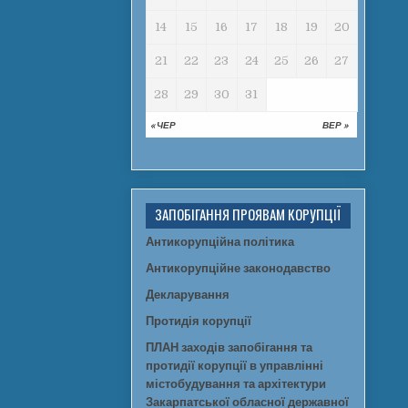
14
15
16
17
18
19
20
21
22
23
24
25
26
27
28
29
30
31
« ЧЕР
ВЕР »
ЗАПОБІГАННЯ ПРОЯВАМ КОРУПЦІЇ
Антикорупційна політика
Антикорупційне законодавство
Декларування
Протидія корупції
ПЛАН заходів запобігання та
протидії корупції в управлінні
містобудування та архітектури
Закарпатської обласної державної