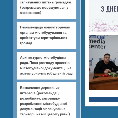
запитуваних питань громадян
(зокрема що порушуються у
зверненнях)
Рекомендації новоутвореним
органам містобудування та
архітектури територіальних
громад
Архітектурно-містобудівна
рада. План розгляду проектів
містобудівної документації на
ахітектурно-містобудівній раді
Визначення державних
інтересів (рекомендації
розробнику, замовнику
розроблення містобудівної
документації з планування
території на місцевому рівні)