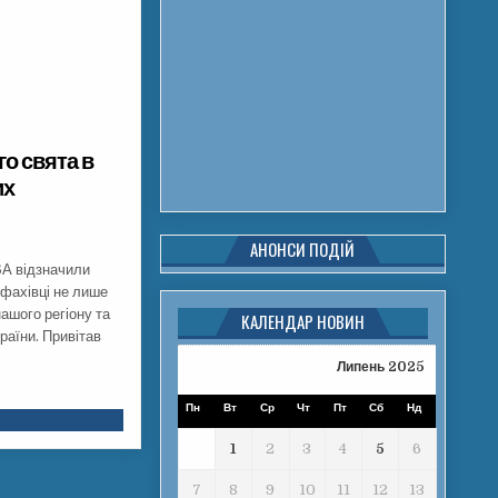
о свята в
их
АНОНСИ ПОДІЙ
ВА відзначили
 фахівці не лише
ашого регіону та
КАЛЕНДАР НОВИН
раїни. Привітав
Липень 2025
Пн
Вт
Ср
Чт
Пт
Сб
Нд
1
2
3
4
5
6
7
8
9
10
11
12
13