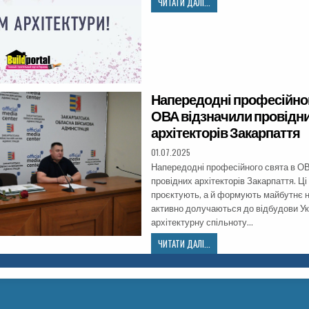
ЧИТАТИ ДАЛІ...
Напередодні професійног
ОВА відзначили провідн
архітекторів Закарпаття
01.07.2025
Напередодні професійного свята в О
провідних архітекторів Закарпаття. Ці
проєктують, а й формують майбутнє н
активно долучаються до відбудови Ук
архітектурну спільноту…
ЧИТАТИ ДАЛІ...