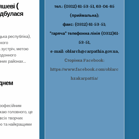
яшеві (
тел.: (0312) 61-53-51, 63-04-65
ідбулася
(приймальна);
факс: (0312) 61-53-51;
"гаряча" телефонна лінія (0312)61-
ька республіка),
53-51,
ького
 зустріч, метою
e-mail: oblarch@carpathia.gov.ua,
ордонного
Сторінка Facebook:
нних районах…
https://www.facebook.com/oblarc
hzakarpattia/
 днем
професійним
жаю головного, це
всіх творчих
ою та найкращими