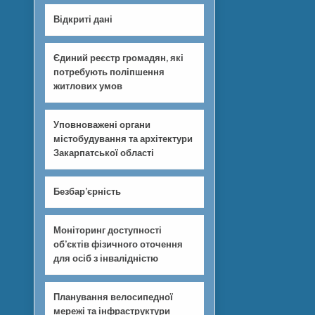
Відкриті дані
Єдиний реєстр громадян, які
потребують поліпшення
житлових умов
Уповноважені органи
містобудування та архітектури
Закарпатської області
Безбар’єрність
Моніторинг доступності
об’єктів фізичного оточення
для осіб з інвалідністю
Планування велосипедної
мережі та інфраструктури