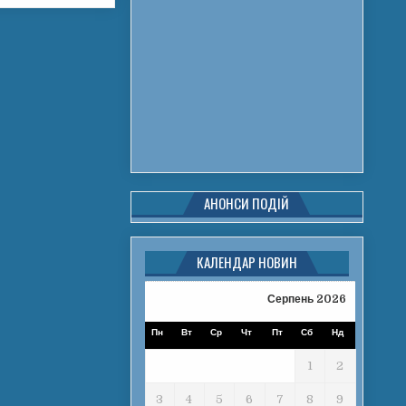
АНОНСИ ПОДІЙ
КАЛЕНДАР НОВИН
Серпень 2026
Пн
Вт
Ср
Чт
Пт
Сб
Нд
1
2
3
4
5
6
7
8
9