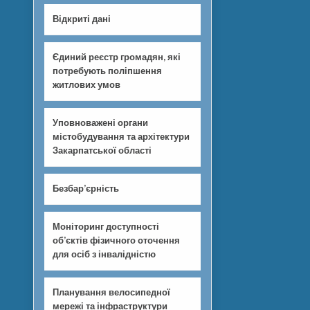
Відкриті дані
Єдиний реєстр громадян, які
потребують поліпшення
житлових умов
Уповноважені органи
містобудування та архітектури
Закарпатської області
Безбар’єрність
Моніторинг доступності
об’єктів фізичного оточення
для осіб з інвалідністю
Планування велосипедної
мережі та інфраструктури