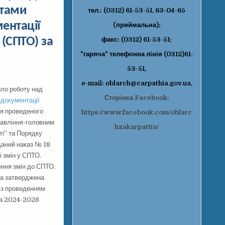
атами
тел.: (0312) 61-53-51, 63-04-65
ентації
(приймальна);
 (СПТО) за
факс: (0312) 61-53-51;
"гаряча" телефонна лінія (0312)61-
53-51,
e-mail: oblarch@carpathia.gov.ua,
ило роботу над
Сторінка Facebook:
 документації
я проведеного
https://www.facebook.com/oblarc
правління-головним
hzakarpattia/
ті” та Порядку
иданий наказ № 18
і змін у СПТО.
ення змін до СПТО.
ла затверджена
 із проведенням
 на 2024-2028