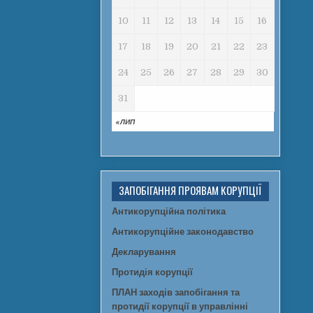
10
11
12
13
14
15
16
17
18
19
20
21
22
23
24
25
26
27
28
29
30
31
« ЛИП
ЗАПОБІГАННЯ ПРОЯВАМ КОРУПЦІЇ
Антикорупційна політика
Антикорупційне законодавство
Декларування
Протидія корупції
ПЛАН заходів запобігання та
протидії корупції в управлінні