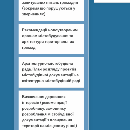
запитуваних питань громадян
(зокрема що порушуються у
зверненнях)
Рекомендації новоутвореним
органам містобудування та
архітектури територіальних
громад
Архітектурно-містобудівна
рада. План розгляду проектів
містобудівної документації на
ахітектурно-містобудівній раді
Визначення державних
інтересів (рекомендації
розробнику, замовнику
розроблення містобудівної
документації з планування
території на місцевому рівні)