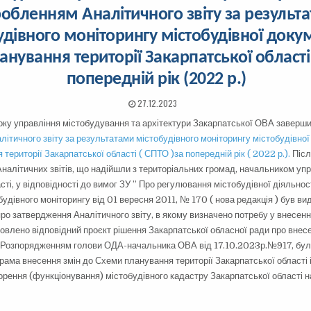
обленням Аналітичного звіту за результ
удівного моніторингу містобудівної докум
нування території Закарпатської області
попередній рік (2022 р.)
27.12.2023
оку управління містобудування та архітектури Закарпатської ОВА заверш
літичного звіту за результатами містобудівного моніторингу містобудівної
території Закарпатської області ( СПТО )за попередній рік ( 2022 р.).
Післ
Аналітичних звітів, що надійшли з територіальних громад, начальником у
сті, у відповідності до вимог ЗУ ” Про регулювання містобудівної діяльнос
удівного моніторингу від 01 вересня 2011, № 170 ( нова редакція ) був в
про затвердження Аналітичного звіту, в якому визначено потребу у внесенн
товлено відповідний проєкт рішення Закарпатської обласної ради про внес
, Розпорядженням голови ОДА-начальника ОВА від 17.10.2023р.№917, бу
рама внесення змін до Схеми планування території Закарпатської області
ворення (функціонування) містобудівного кадастру Закарпатської області