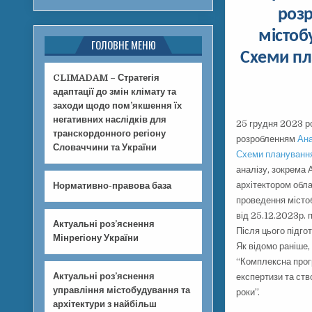
розр
містоб
ГОЛОВНЕ МЕНЮ
Схеми пла
CLIMADAM – Стратегія
адаптації до змін клімату та
заходи щодо пом’якшення їх
негативних наслідків для
25 грудня 2023 р
транскордонного регіону
розробленням
Ана
Словаччини та України
Схеми планування 
аналізу, зокрема 
архітектором обла
Нормативно-правова база
проведення містоб
від 25.12.2023р. 
Актуальні роз’яснення
Після цього підго
Мінрегіону України
Як відомо раніше
“Комплексна прог
Актуальні роз’яснення
експертизи та ст
управління містобудування та
роки”.
архітектури з найбільш