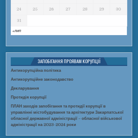
24
25
26
27
28
29
30
31
« ЛИП
ЗАПОБІГАННЯ ПРОЯВАМ КОРУПЦІЇ
Антикорупційна політика
Антикорупційне законодавство
Декларування
Протидія корупції
ПЛАН заходів запобігання та протидії корупції в
управлінні містобудування та архітектури Закарпатської
обласної державної адміністрації – обласної військової
адміністрації на 2023-2024 роки