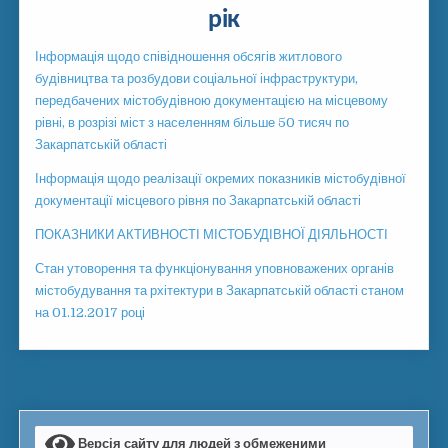
рік
Інформація щодо співідношення обсягів житлового
будівництва та розбудови соціальної інфраструктури,
передбачених містобудівною документацією на місцевому
рівні, в розрізі міст з населенням більше 50 тисяч по
Закарпатській області
Інформація щодо реалізації окремих показників містобудівної
документації місцевого рівня по Закарпатській області
ПОКАЗНИКИ АКТИВНОСТІ МІСТОБУДІВНОЇ ДІЯЛЬНОСТІ
Стан утоворення та функціонування уповноважених органів
містобудування та рхітектури в Закарпатській області станом
на 01.12.2017 році
Версія сайту для людей з обмеженими