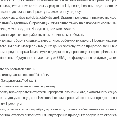
асті ( СПТО). Оскільки Управління виступає замовником цих проектних ро
міських, селищних та сільських рад та інші відповідні органи та установи о
важення до вказаного Проекту на електронну адресу:
a.gov.ua, zakarpatoblarch@ukr.net. Вказані пропозиції приймаються до
дання ( надсилання) пропозицій Управлінню також на паперових носіях, з
сть, м.Ужгород, пл. Народна, 4, каб 669. 88008.
ловні архітектори районів, міст, селищ та сіл області.
рганізації збору вихідних даних для розроблення вказаного Проекту надаєм
ого, які саме матеріали вихідних даних враховуються при розробленні вка
самперед інформація має бути відображена у пропозиціях територіальних г
ління містобудування та архітектури ОВА для формування вихідних даних
ься у розвиток рішень:
 планування території України.
у Закарпатської області.
х планів населених пунктів регіону.
оєкту враховуються стратегії і програми: економічного, екологічного, соціа
ктна документація, спеціалізовані схеми, проєкти і програми, що діють на т
ям Проєкту є:
орій, розвиток яких потребує державної підтримки; забезпечення охорони
овища; сталого використання і відтворення природних ресурсів та екосис