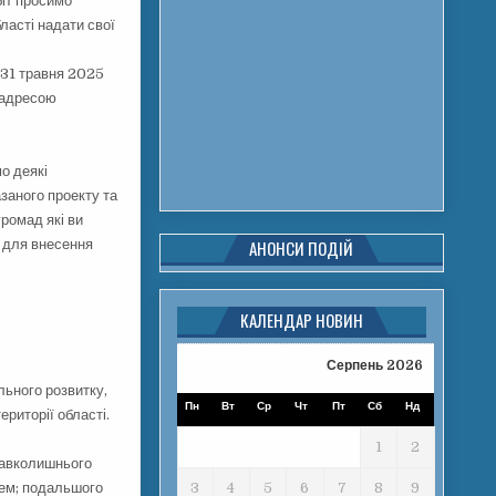
біт просимо
бласті надати свої
 31 травня 2025
а адресою
о деякі
заного проекту та
ромад які ви
 для внесення
АНОНСИ ПОДІЙ
КАЛЕНДАР НОВИН
Серпень 2026
льного розвитку,
Пн
Вт
Ср
Чт
Пт
Сб
Нд
ериторії області.
1
2
 навколишнього
тем; подальшого
3
4
5
6
7
8
9