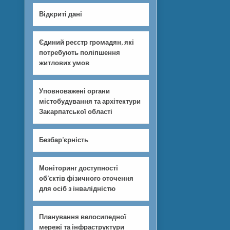
Відкриті дані
Єдиний реєстр громадян, які
потребують поліпшення
житлових умов
Уповноважені органи
містобудування та архітектури
Закарпатської області
Безбар’єрність
Моніторинг доступності
об’єктів фізичного оточення
для осіб з інвалідністю
Планування велосипедної
мережі та інфраструктури