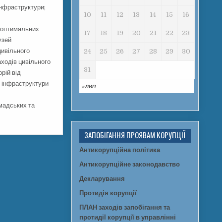
інфраструктури;
10
11
12
13
14
15
16
я оптимальних
17
18
19
20
21
22
23
узей
цивільного
24
25
26
27
28
29
30
аходів цивільного
31
рій від
ї інфраструктури
« ЛИП
мадських та
ЗАПОБІГАННЯ ПРОЯВАМ КОРУПЦІЇ
Антикорупційна політика
Антикорупційне законодавство
Декларування
Протидія корупції
ПЛАН заходів запобігання та
протидії корупції в управлінні