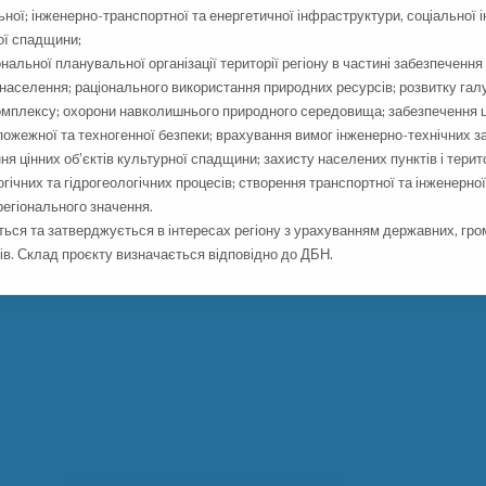
ьної; інженерно-транспортної та енергетичної інфраструктури, соціальної 
ої спадщини;
нальної планувальної організації території регіону в частині забезпеченн
населення; раціонального використання природних ресурсів; розвитку гал
омплексу; охорони навколишнього природного середовища; забезпечення 
пожежної та техногенної безпеки; врахування вимог інженерно-технічних з
ня цінних об’єктів культурної спадщини; захисту населених пунктів і терито
гічних та гідрогеологічних процесів; створення транспортної та інженерно
регіонального значення.
ться та затверджується в інтересах регіону з урахуванням державних, гро
ів. Склад проєкту визначається відповідно до ДБН.