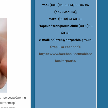
тел.: (0312) 61-53-51, 63-04-65
(приймальна);
факс: (0312) 61-53-51;
"гаряча" телефонна лінія (0312)61-
53-51,
e-mail: oblarch@carpathia.gov.ua,
Сторінка Facebook:
https://www.facebook.com/oblarc
hzakarpattia/
є про розроблення
я території