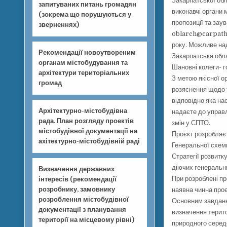
Закарпатської обл
запитуваних питань громадян
виконавчі органи 
(зокрема що порушуються у
пропозиції та зау
зверненнях)
oblarch@carpathi
року. Можливе на
Рекомендації новоутвореним
Закарпатська обла
органам містобудування та
Шановні колеги- го
архітектури територіальних
З метою якісної о
громад
розяснення щодо т
відповідно яка на
Архітектурно-містобудівна
надаєте до управ
рада. План розгляду проектів
змін у СПТО.
містобудівної документації на
Проєкт розробляєт
ахітектурно-містобудівній раді
Генеральної схеми
Стратегії розвитк
діючих генеральни
Визначення державних
При розроблені пр
інтересів (рекомендації
розробнику, замовнику
наявна чинна проє
розроблення містобудівної
Основним завданн
документації з планування
визначення терит
території на місцевому рівні)
природного серед