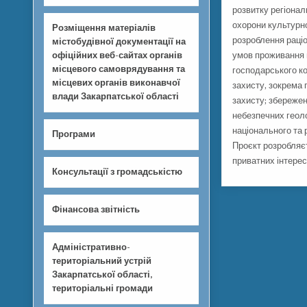
розвитку регіонал
охорони культурн
Розміщення матеріалів
розроблення раціо
містобудівної документації на
офіційних веб-сайтах органів
умов проживання 
місцевого самоврядування та
господарського к
місцевих органів виконавчої
захисту, зокрема 
влади Закарпатської області
захисту; збережен
небезпечних геоло
національного та 
Програми
Проєкт розробляє
приватних інтерес
Консультації з громадськістю
Фінансова звітність
Адміністративно-
територіальний устрій
Закарпатської області,
територіальні громади