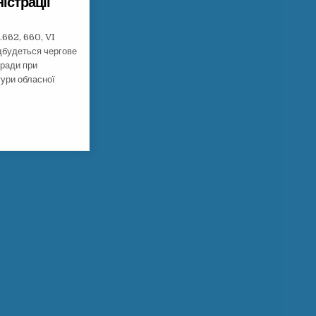
істрації
.662, 660, VI
ідбудеться чергове
 ради при
тури обласної