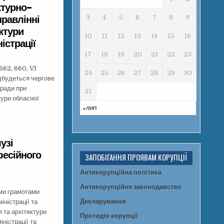
ктурно-
правлінні
3
4
5
6
7
8
9
ктури
10
11
12
13
14
15
16
істрації
17
18
19
20
21
22
23
662, 660, VI
24
25
26
27
28
29
30
ідбудеться чергове
 ради при
31
тури обласної
« ЛИП
узі
фесійного
ЗАПОБІГАННЯ ПРОЯВАМ КОРУПЦІЇ
Антикорупційна політика
Антикорупційне законодавство
ми грамотами
Декларування
іністрації та
 та архітектури
Протидія корупції
іністрації та