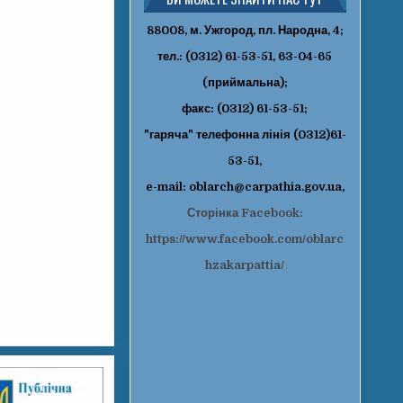
88008, м. Ужгород, пл. Народна, 4;
тел.: (0312) 61-53-51, 63-04-65
(приймальна);
факс: (0312) 61-53-51;
"гаряча" телефонна лінія (0312)61-
53-51,
e-mail: oblarch@carpathia.gov.ua,
Сторінка Facebook:
https://www.facebook.com/oblarc
hzakarpattia/
‹
›