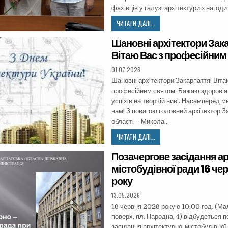
фахівців у галузі архітектури з нагод
ЧИТАТИ ДАЛІ...
Шановні архітектори Зак
Вітаю Вас з професійним
01.07.2026
Шановні архітектори Закарпаття! Віта
професійним святом. Бажаю здоров’я 
успіхів на творчій ниві. Насамперед м
нам! З повагою головний архітектор З
області – Микола…
ЧИТАТИ ДАЛІ...
Позачергове засідання а
містобудівної ради 16 че
року
13.05.2026
16 червня 2026 року о 10:00 год. (Ма
поверх, пл. Народна, 4) відбудеться 
засідання архітектурно-містобудівної