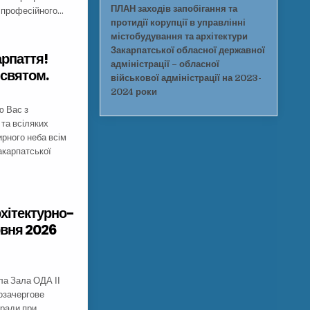
ПЛАН заходів запобігання та
и професійного…
протидії корупції в управлінні
містобудування та архітектури
Закарпатської обласної державної
арпаття!
адміністрації – обласної
 святом.
військової адміністрації на 2023-
2024 роки
ю Вас з
та всіляких
ирного неба всім
акарпатської
рхітектурно-
рвня 2026
ла Зала ОДА ІІ
позачергове
 ради при