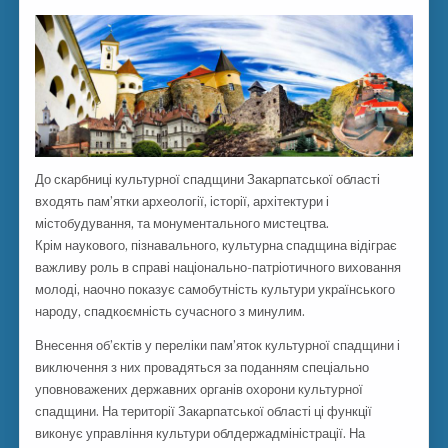
До скарбниці культурної спадщини Закарпатської області
входять пам’ятки археології, історії, архітектури і
містобудування, та монументального мистецтва.
Крім наукового, пізнавального, культурна спадщина відіграє
важливу роль в справі національно-патріотичного виховання
молоді, наочно показує самобутність культури українського
народу, спадкоємність сучасного з минулим.
Внесення об’єктів у переліки пам’яток культурної спадщини і
виключення з них провадяться за поданням спеціально
уповноважених державних органів охорони культурної
спадщини. На території Закарпатської області ці функції
виконує управління культури облдержадміністрації. На