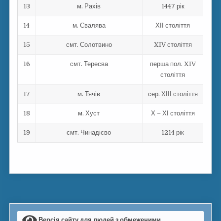
13
м. Рахів
1447 рік
14
м. Свалява
ХІІ століття
15
смт. Солотвино
XIV століття
16
смт. Тересва
перша пол. XIV
століття
17
м. Тячів
сер. ХІІІ століття
18
м. Хуст
Х – ХІ століття
19
смт. Чинадієво
1214 рік
Версія сайту для людей з обмеженими