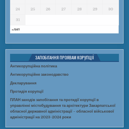
24
25
26
27
28
29
30
31
« ЛИП
ЗАПОБІГАННЯ ПРОЯВАМ КОРУПЦІЇ
Антикорупційна політика
Антикорупційне законодавство
Декларування
Протидія корупції
ПЛАН заходів запобігання та протидії корупції в
управлінні містобудування та архітектури Закарпатської
обласної державної адміністрації – обласної військової
адміністрації на 2023-2024 роки