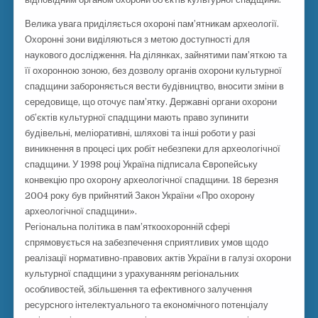
Велика увага приділяється охороні пам’ятникам археології.
Охоронні зони виділяються з метою доступності для
наукового дослідження. На ділянках, зайнятими пам’яткою та
її охоронною зоною, без дозволу органів охорони культурної
спадщини забороняється вести будівництво, вносити зміни в
середовище, що оточує пам’ятку. Державні органи охорони
об’єктів культурної спадщини мають право зупинити
будівельні, меліоративні, шляхові та інші роботи у разі
виникнення в процесі цих робіт небезпеки для археологічної
спадщини. У 1998 році Україна підписала Європейську
конвекцію про охорону археологічної спадщини. 18 березня
2004 року був прийнятий Закон України «Про охорону
археологічної спадщини».
Регіональна політика в пам’яткоохоронній сфері
спрямовується на забезпечення сприятливих умов щодо
реалізації нормативно-правових актів України в галузі охорони
культурної спадщини з урахуванням регіональних
особливостей, збільшення та ефективного залучення
ресурсного інтелектуального та економічного потенціалу