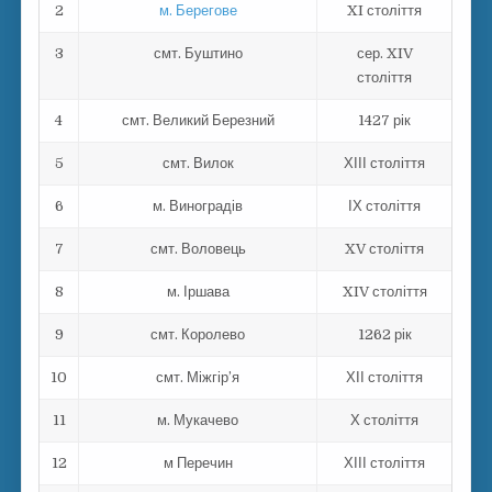
2
м. Берегове
XI століття
3
смт. Буштино
сер. XIV
століття
4
смт. Великий Березний
1427 рік
5
смт. Вилок
ХІІІ століття
6
м. Виноградів
ІХ століття
7
смт. Воловець
XV століття
8
м. Іршава
XIV століття
9
смт. Королево
1262 рік
10
смт. Міжгір’я
ХІІ століття
11
м. Мукачево
Х століття
12
м Перечин
ХІІІ століття