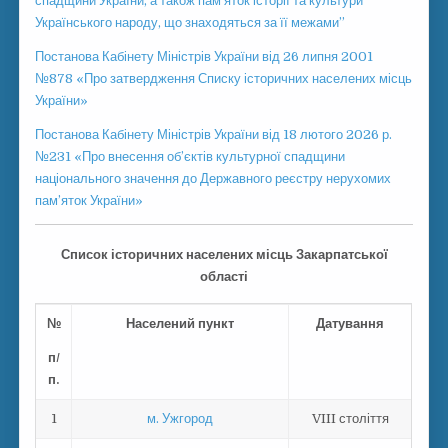
спадщини України, а також пам’яток історії та культури
Українського народу, що знаходяться за її межами”
Постанова Кабінету Міністрів України від 26 липня 2001
№878 «Про затвердження Списку історичних населених місць
України»
Постанова Кабінету Міністрів України від 18 лютого 2026 р.
№231 «Про внесення об’єктів культурної спадщини
національного значення до Державного реєстру нерухомих
пам’яток України»
Список історичних населених місць Закарпатської
області
№
Населений пункт
Датування
п/
п.
1
м. Ужгород
VIII століття