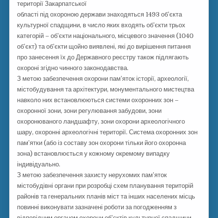
території Закарпатської
області під охороною держави знаходяться 1493 об’єкта
культурної спадщини, в число яких входять об’єкти трьох
категорій – об’єкти національного, місцевого значення (1040
об’єкт) та об’єкти щойно виявлені, які до вирішення питання
про занесення їх до Державного реєстру також підлягають
охороні згідно чинного законодавства.
З метою забезпечення охорони пам’яток історії, археології,
містобудування та архітектури, монументального мистецтва
навколо них встановлюються системи охоронних зон –
охоронної зони, зони регулювання забудови, зони
охоронюваного ландшафту, зони охорони археологічного
шару, охоронні археологічні території. Система охоронних зон
пам’ятки (або із составу зон охорони тільки його охоронна
зона) встановлюється у кожному окремому випадку
індивідуально.
З метою забезпечення захисту нерухомих пам’яток
містобудівні органи при розробці схем планування територій
районів та генеральних планів міст та інших населених місць
повинні виконувати зазначені роботи за погодженням з
відповідним органом охорони об’єктів культурної спадщини.