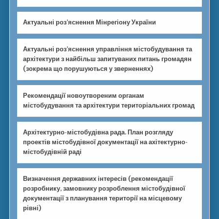
Актуальні роз’яснення Мінрегіону України
Актуальні роз’яснення управління містобудування та
архітектури з найбільш запитуваних питань громадян
(зокрема що порушуються у зверненнях)
Рекомендації новоутвореним органам
містобудування та архітектури територіальних громад
Архітектурно-містобудівна рада. План розгляду
проектів містобудівної документації на ахітектурно-
містобудівній раді
Визначення державних інтересів (рекомендації
розробнику, замовнику розроблення містобудівної
документації з планування території на місцевому
рівні)