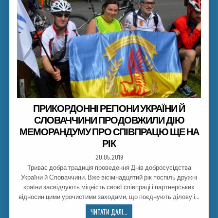
ПРИКОРДОННІ РЕГІОНИ УКРАЇНИ Й
СЛОВАЧЧИНИ ПРОДОВЖИЛИ ДІЮ
МЕМОРАНДУМУ ПРО СПІВПРАЦЮ ЩЕ НА
РІК
20.05.2019
Триває добра традиція проведення Днів добросусідства
України й Словаччини. Вже вісімнадцятий рік поспіль дружні
країни засвідчують міцність своєї співпраці і партнерських
відносин цими урочистими заходами, що поєднують ділову і…
ЧИТАТИ ДАЛІ...