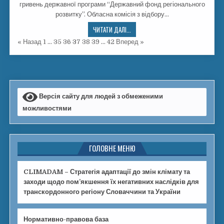
гривень державної програми “Державний фонд регіонального
розвитку”. Обласна комісія з відбору…
ЧИТАТИ ДАЛІ...
« Назад
1
…
35
36
37
38
39
…
42
Вперед »
Версія сайту для людей з обмеженими
можливостями
ГОЛОВНЕ МЕНЮ
CLIMADAM – Стратегія адаптації до змін клімату та
заходи щодо пом’якшення їх негативних наслідків для
транскордонного регіону Словаччини та України
Нормативно-правова база