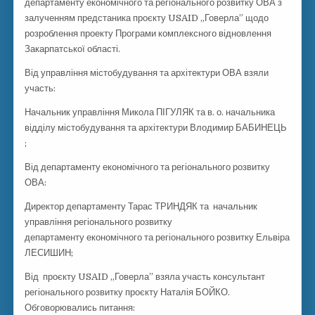
департаменту економічного та регіонального розвитку ОВА з
залученням предстаника проєкту USAID „Говерла” щодо
розроблення проекту Програми комплексного відновлення
Закарпатської області.
Від управління містобудування та архітектури ОВА взяли
участь:
Начальник управління Микола ПІГУЛЯК та в. о. начальника
відділу містобудування та архітектури Влодимир БАБИНЕЦЬ
;
Від департаменту економічного та регіонального розвитку
ОВА:
Директор департаменту Тарас ТРИНДЯК та начальник
управління регіонального розвитку
департаменту економічного та регіонального розвитку Ельвіра
ЛЕСИШИН;
Від проєкту USAID „Говерла” взяла участь консультант
регіонального розвитку проєкту Наталія БОЙКО.
Обговорювались питання: